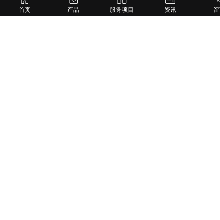
首页
产品
服务项目
资讯
留
在线询价
产品详情
标识标牌设计是一种与广告设计分开的范畴，广告设计
的细分和从属使它已经发展成为一个专业化的领域，今天主
要关注标识标牌行业当前的发展现状，诠释未来标识标牌生
产的主要发展趋势。
在标牌标识行业发展的早期阶段，各类标志的质量都没
有引起足够的重视，许多标牌产品甚至看起来都是粗制滥
造。随着经济的发展，人们的消费观念和消费水平不断提