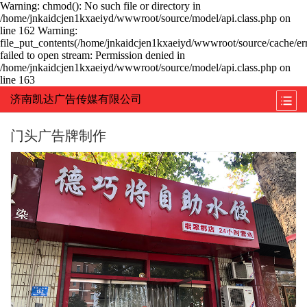
Warning: chmod(): No such file or directory in
/home/jnkaidcjen1kxaeiyd/wwwroot/source/model/api.class.php on
line 162 Warning:
file_put_contents(/home/jnkaidcjen1kxaeiyd/wwwroot/source/cache/err
failed to open stream: Permission denied in
/home/jnkaidcjen1kxaeiyd/wwwroot/source/model/api.class.php on
line 163
济南凯达广告传媒有限公司
门头广告牌制作